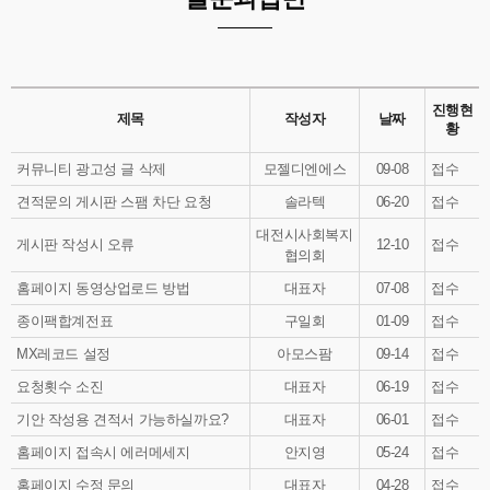
진행현
제목
작성자
날짜
황
커뮤니티 광고성 글 삭제
모젤디엔에스
09-08
접수
견적문의 게시판 스팸 차단 요청
솔라텍
06-20
접수
대전시사회복지
게시판 작성시 오류
12-10
접수
협의회
홈페이지 동영상업로드 방법
대표자
07-08
접수
종이팩합계전표
구일회
01-09
접수
MX레코드 설정
아모스팜
09-14
접수
요청횟수 소진
대표자
06-19
접수
기안 작성용 견적서 가능하실까요?
대표자
06-01
접수
홈페이지 접속시 에러메세지
안지영
05-24
접수
홈페이지 수정 문의
대표자
04-28
접수