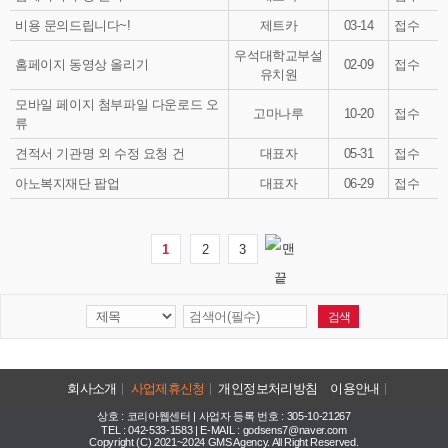
비용 문의드립니다~!
제트카
03-14
접수
우석대학교부설
홈페이지 동영상 올리기
02-09
접수
유치원
모바일 페이지 첨부파일 다운로드 오
고마나루
10-20
접수
류
견적서 기관명 외 수정 요청 건
대표자
05-31
접수
아노복지재단 팝업
대표자
06-29
접수
1
2
3
회사소개
사업제휴신청
개인정보처리방침
이용안내
상호 : 코리아웹센터 | 사업자 등록 번호 : 305-10-21267
TEL : 042-533-1583 | E-MAIL : godsens7@naver.com
Copyright (C) 2021~2024 GMS Agency. All Right Reserved.